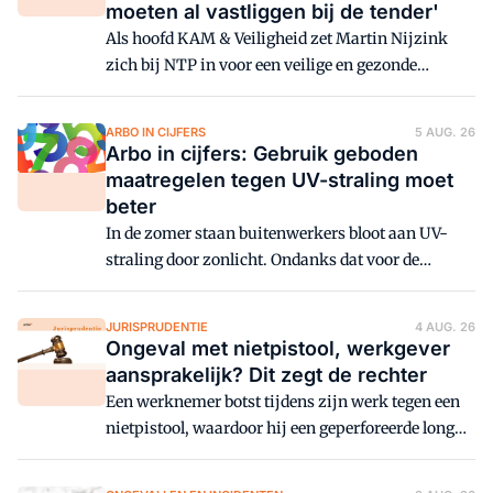
moeten al vastliggen bij de tender'
Als hoofd KAM & Veiligheid zet Martin Nijzink
zich bij NTP in voor een veilige en gezonde
werkomgeving. Zo werkte hij onder andere mee
aan onderzoek naar de blootstelling aan
ARBO IN CIJFERS
5 AUG. 26
asfaltrook, dat inmiddels is uitgegroeid tot een
Arbo in cijfers: Gebruik geboden
sectorbrede samenwerking binnen Bouwend
maatregelen tegen UV-straling moet
Nederland.
beter
In de zomer staan buitenwerkers bloot aan UV-
straling door zonlicht. Ondanks dat voor de
meesten van hen maatregelen tegen UV-straling
zijn genomen, maken zij hier vaak geen gebruik
JURISPRUDENTIE
4 AUG. 26
van.
Ongeval met nietpistool, werkgever
aansprakelijk? Dit zegt de rechter
Een werknemer botst tijdens zijn werk tegen een
nietpistool, waardoor hij een geperforeerde long
oploopt. De machine is door een collega
aangepast. De kantonrechter oordeelt dat de