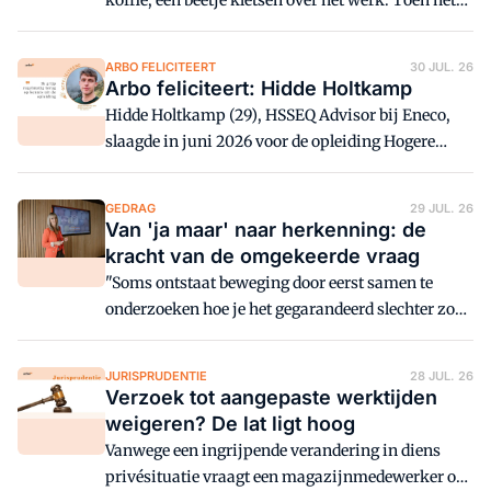
koffie, een beetje kletsen over het werk. Toen het
ging over mijn vak als veiligheidskundige en het
uitvoeren van de RI&E, begon mijn nicht meteen te
ARBO FELICITEERT
30 JUL. 26
zuchten.
Arbo feliciteert: Hidde Holtkamp
Hidde Holtkamp (29), HSSEQ Advisor bij Eneco,
slaagde in juni 2026 voor de opleiding Hogere
Veiligheidskunde bij PHOV. Van harte gefeliciteerd!
GEDRAG
29 JUL. 26
Van 'ja maar' naar herkenning: de
kracht van de omgekeerde vraag
"Soms ontstaat beweging door eerst samen te
onderzoeken hoe je het gegarandeerd slechter zou
maken." Dat zegt HVK'er en trainer Ilse Jansen-
Bloemberg over haar workshop 'de omgekeerde
JURISPRUDENTIE
28 JUL. 26
vraag'. Wat houdt de methodiek in en hoe pas je
Verzoek tot aangepaste werktijden
hem toe?
weigeren? De lat ligt hoog
Vanwege een ingrijpende verandering in diens
privésituatie vraagt een magazijnmedewerker om