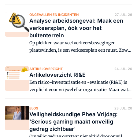
aangepaste werktijden. Zijn werkgever vindt dat
roostertechnisch niet haalbaar. Wat zegt de
ONGEVALLEN EN INCIDENTEN
27 JUL. 26
rechter?
Analyse arbeidsongeval: Maak een
verkeersplan, óók voor het
buitenterrein
Op plekken waar veel verkeersbewegingen
plaatsvinden, is een verkeersplan een must. Zowel
op het binnen- als het buitenterrein van bedrijven.
Zo voorkom je (dodelijke) aanrijdingen.
ARTIKELOVERZICHT
24 JUL. 26
Artikeloverzicht RI&E
Een risico-inventarisatie en -evaluatie (RI&E) is
verplicht voor vrijwel elke organisatie. Maar wat
komt er allemaal bij kijken en hoe pak je het aan?
Dit artikeloverzicht helpt je op weg, van de eerste
BLOG
23 JUL. 26
stappen tot verdiepende thema's en praktische
Veiligheidskundige Phea Vrijdag:
toepassing.
'Serious gaming maakt onveilig
gedrag zichtbaar'
Onveilig gedrag ontstaat niet altijd door onwil.