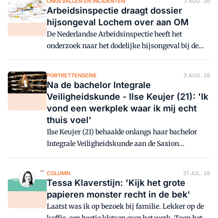
ONGEVALLEN EN INCIDENTEN
3 AUG. 26
werkgever aansprakelijk is voor de schade van de
Arbeidsinspectie draagt dossier
werknemer.
hijsongeval Lochem over aan OM
De Nederlandse Arbeidsinspectie heeft het
onderzoek naar het dodelijke hijsongeval bij de
Nettelhorsterbrug in Lochem afgerond. Het dossier
is overgedragen aan het Openbaar Ministerie
PORTRETTENSERIE
3 AUG. 26
(OM). Dat werkt aan een aanvullend
Na de bachelor Integrale
deskundigenrapport.
Veiligheidskunde - Ilse Keujer (21): 'Ik
vond een werkplek waar ik mij echt
thuis voel'
Ilse Keujer (21) behaalde onlangs haar bachelor
Integrale Veiligheidskunde aan de Saxion
Hogeschool Enschede. En wat nu?
COLUMN
31 JUL. 26
Tessa Klaverstijn: 'Kijk het grote
papieren monster recht in de bek'
Laatst was ik op bezoek bij familie. Lekker op de