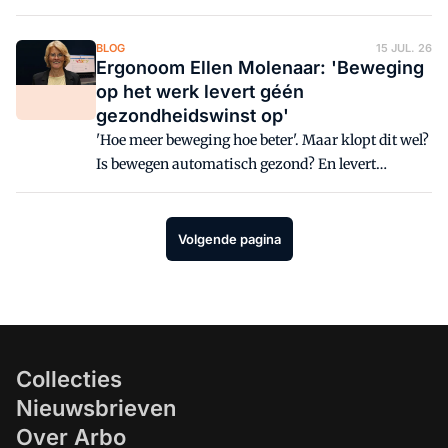
hand. Deze keer Hanneke, die dacht dat zij zich
druk maakte om niets toen de sfeer veranderde na
BLOG
15 JUL. 26
een meningsverschil over een werkplek.
Ergonoom Ellen Molenaar: 'Beweging
op het werk levert géén
gezondheidswinst op'
'Hoe meer beweging hoe beter'. Maar klopt dit wel?
Is bewegen automatisch gezond? En levert
beweging op het werk gezondheidsvoordelen op of
toch niet?
Volgende pagina
Collecties
Nieuwsbrieven
Over Arbo