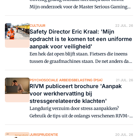
Mijn onderzoek voor de Master Serious Gaming
laat zien hoe serious gaming de invloed van
tijdsdruk, cultuur en barrières zichtbaar en
CULTUUR
22 JUL. 26
bespreekbaar maakt bij het werken met
Safety Director Eric Kraal: 'Mijn
gevaarlijke stoffen.
opdracht is te komen tot een uniforme
aanpak voor veiligheid'
Een hek dat open blijft staan. Fietsers die ineens
tussen de graafmachines staan. De net anders dan
geplande inzet van een kraan. Deze voorbeelden
tonen Safety Director Eric Kraal hoe kwetsbaar
PSYCHOSOCIALE ARBEIDSBELASTING (PSA)
21 JUL. 26
veiligheid in de bouw kan zijn. Door wisselende
RIVM publiceert brochure 'Aanpak
locaties, veel ketenpartners en werkzaamheden
voor werkhervatting bij
die elkaar voortdurend kruisen.
stressgerelateerde klachten'
Langdurig verzuim door stress aanpakken?
Gebruik de tips uit de onlangs verschenen RIVM-
brochure: 'Stapsgewijze aanpak
voor werkhervatting bij
JURISPRUDENTIE
20 JUL. 26