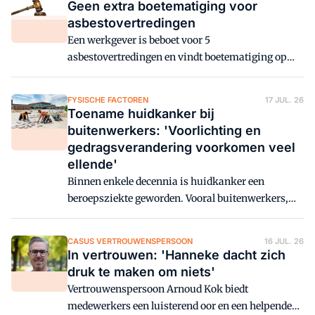
stressgerelateerde klachten.'
Geen extra boetematiging voor
asbestovertredingen
Een werkgever is beboet voor 5
asbestovertredingen en vindt boetematiging op
zijn plaats. De rechtbank denkt daar anders over
en oordeelt dat de minister van SZW de boetes
FYSISCHE FACTOREN
17 JUL. 26
terecht niet (verder) heeft gematigd.
Toename huidkanker bij
buitenwerkers: 'Voorlichting en
gedragsverandering voorkomen veel
ellende'
Binnen enkele decennia is huidkanker een
beroepsziekte geworden. Vooral buitenwerkers,
zoals bouwvakkers, installateurs en
stratenmakers, lopen een sterk verhoogd risico.
CASUS VERTROUWENSPERSOON
16 JUL. 26
Het goede nieuws: het is relatief eenvoudig te
In vertrouwen: 'Hanneke dacht zich
voorkomen. 'Zonbescherming moet een
druk te maken om niets'
vanzelfsprekend onderdeel worden van veilig
Vertrouwenspersoon Arnoud Kok biedt
werken.'
medewerkers een luisterend oor en een helpende