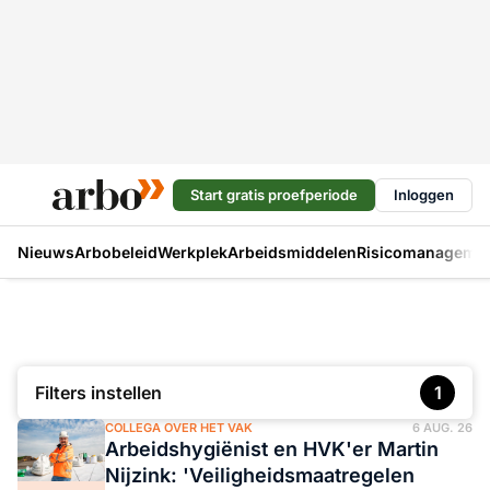
Start gratis proefperiode
Inloggen
Nieuws
Arbobeleid
Werkplek
Arbeidsmiddelen
Risicomanageme
Filters instellen
1
COLLEGA OVER HET VAK
6 AUG. 26
Arbeidshygiënist en HVK'er Martin
Nijzink: 'Veiligheidsmaatregelen