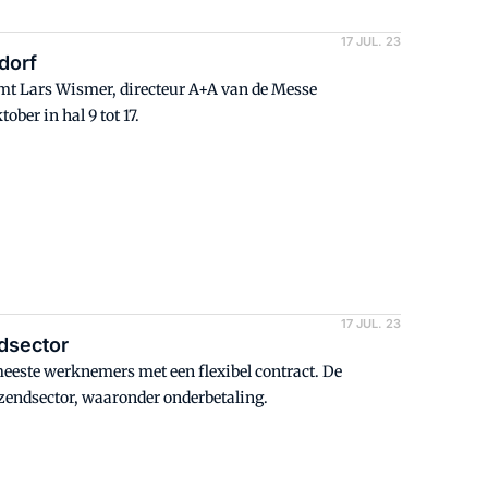
17 JUL. 23
dorf
emt Lars Wismer, directeur A+A van de Messe
ober in hal 9 tot 17.
17 JUL. 23
ndsector
meeste werknemers met een flexibel contract. De
tzendsector, waaronder onderbetaling.