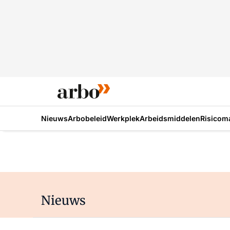
Nieuws
Arbobeleid
Werkplek
Arbeidsmiddelen
Risicom
Nieuws