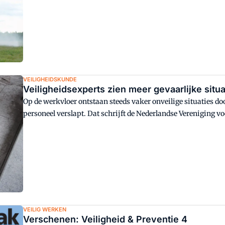
VEILIGHEIDSKUNDE
Veiligheidsexperts zien meer gevaarlijke situ
Op de werkvloer ontstaan steeds vaker onveilige situaties do
personeel verslapt. Dat schrijft de Nederlandse Vereniging v
werkgeversorganisaties, die ook op de site van de netwerkor
VEILIG WERKEN
Verschenen: Veiligheid & Preventie 4