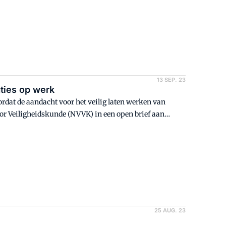
13 SEP. 23
aties op werk
ordat de aandacht voor het veilig laten werken van
oor Veiligheidskunde (NVVK) in een open brief aan
ganisatie van 3000 veiligheidsexperts is verschenen.
25 AUG. 23