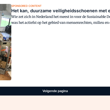
SPONSORED CONTENT
Het kan, duurzame veiligheidsschoenen met e
Wie zet zich in Nederland het meest in voor de Sustainable
was het actiefst op het gebied van mensenrechten, milieu en 
Nederlandse United Nations Global Compact Network dit voo
SDG Pioneer 2022, is Iris van Wanrooij van EMMA Safety Foo
Volgende pagina