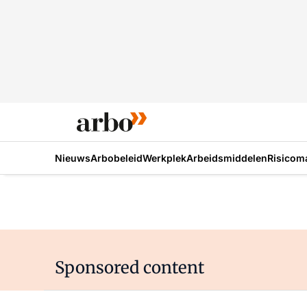
Nieuws
Arbobeleid
Werkplek
Arbeidsmiddelen
Risicom
Sponsored content