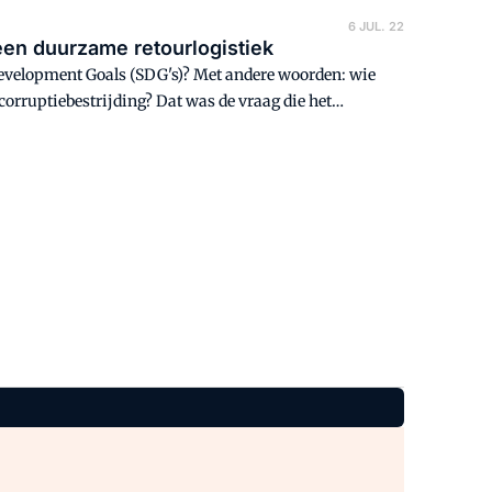
6 JUL. 22
en duurzame retourlogistiek
 Development Goals (SDG's)? Met andere woorden: wie
corruptiebestrijding? Dat was de vraag die het
rjaar beantwoordde. En de winnaar, de Nederlandse
twear. Hoe kreeg ze dat voor elkaar?