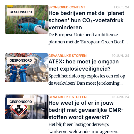
SPONSORED CONTENT
1 OKT. 24
GESPONSORD
Hoe bedrijven met de 'planet
schoen' hun CO₂-voetafdruk
verminderen
De Europese Unie heeft ambitieuze
plannen met de 'European Green Deal'.
"Het doel is om van Europa tegen 2050
het eerste klimaatneutrale continent te
GEVAARLIJKE STOFFEN
10 JUN. 24
GESPONSORD
ATEX: hoe moet je omgaan
maken", legt Peter Meyer, directeur van
met explosieveiligheid?
uvex safety Benelux, uit. Voor bedrijven
Speelt het risico op explosies een rol op
betekent dit dat het reduceren van CO₂
de werkvloer? Dan moet je rekening
net zo belangrijk wordt als het reduceren
houden met ATEX, een Europese
van kosten.
richtlijn over explosieveiligheid.
GEVAARLIJKE STOFFEN
15 APR. 24
GESPONSORD
Hoe weet je of er in jouw
Explosiegevaar komt niet alleen voor in
bedrijf met gevaarlijke CMR-
chemische installaties, maar kan ook
stoffen wordt gewerkt?
ontstaan op plaatsen met fijnstof, zoals
Het blijft een lastig onderwerp:
bij de verwerking van suiker.
kankerverwekkende, mutagene en