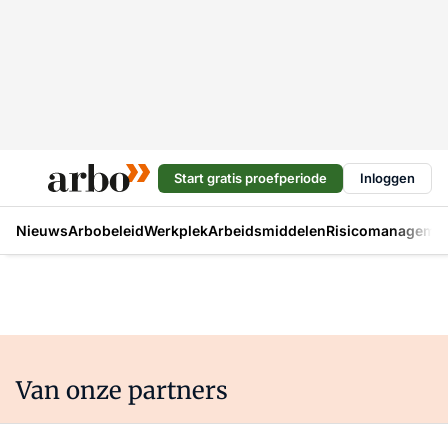
Start gratis proefperiode
Inloggen
Nieuws
Arbobeleid
Werkplek
Arbeidsmiddelen
Risicomanageme
Van onze partners