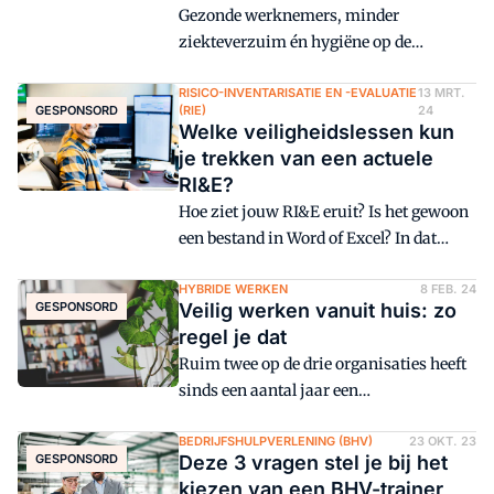
Gezonde werknemers, minder
ziekteverzuim én hygiëne op de
werkvloer: wie wil dit nu niet? In tal van
werkomgevingen is het dragen van
RISICO-INVENTARISATIE EN -EVALUATIE
13 MRT.
GESPONSORD
(RIE)
24
geschikte werkkleding essentieel, maar
Welke veiligheidslessen kun
na een lange werkdag kunnen deze
je trekken van een actuele
doordrenkt zijn met zweet of viezigheid.
RI&E?
Hoe ziet jouw RI&E eruit? Is het gewoon
een bestand in Word of Excel? In dat
geval moet je misschien eens gaan
denken over een QHSE-platform met een
HYBRIDE WERKEN
8 FEB. 24
GESPONSORD
Veilig werken vanuit huis: zo
digitale RI&E. Daarmee houd je die RI&E
regel je dat
niet alleen actueel, je verhoogt ook het
Ruim twee op de drie organisaties heeft
veiligheidsbewustzijn in je organisatie.
sinds een aantal jaar een
thuiswerkregeling. Werkuren en -
locaties worden steeds flexibeler, wat
BEDRIJFSHULPVERLENING (BHV)
23 OKT. 23
GESPONSORD
Deze 3 vragen stel je bij het
zorgt voor een vrije en productieve
kiezen van een BHV-trainer