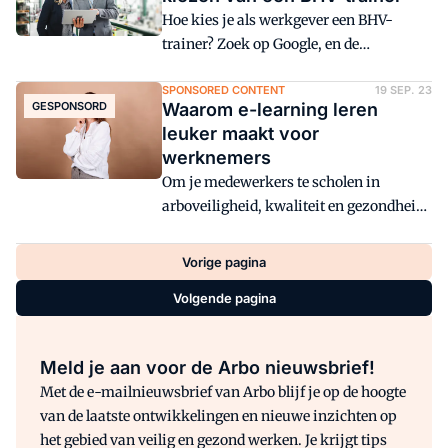
werksfeer. Maar voor een veilige (online)
Hoe kies je als werkgever een BHV-
werkomgeving moeten er vaak wel een
trainer? Zoek op Google, en de
aantal dingen geregeld worden. Wil je
aanbieders verdringen zich tot ver
graag zorgen voor de best mogelijke
beneden je beeldscherm. Toch kun je een
SPONSORED CONTENT
19 SEP. 23
thuiswerkplek? Een paar handige tips
GESPONSORD
Waarom e-learning leren
rationele keuze maken. Als je maar
om thuiswerken te optimaliseren.
leuker maakt voor
rekening houdt met 3 criteria.
werknemers
Om je medewerkers te scholen in
arboveiligheid, kwaliteit en gezondheid
kun je ze natuurlijk met z'n allen in een
klaslokaal stoppen. Je kunt ook heel
Vorige pagina
efficiënt en praktisch kiezen voor e-
Volgende pagina
learning. Bij 2bskilled weten ze daar
alles van. Zij maken en ontwikkelen e-
learnings voor vakprofessionals.
Meld je aan voor de Arbo nieuwsbrief!
Met de e-mailnieuwsbrief van Arbo blijf je op de hoogte
van de laatste ontwikkelingen en nieuwe inzichten op
het gebied van veilig en gezond werken. Je krijgt tips