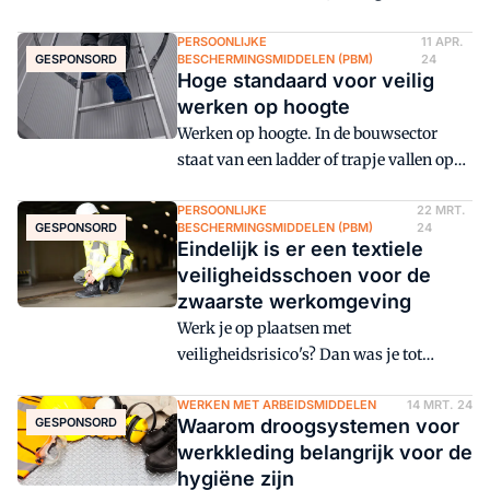
reprotoxische stoffen (CMR-stoffen). We
weten allemaal dat ze zeer gevaarlijk
PERSOONLIJKE
11 APR.
GESPONSORD
BESCHERMINGSMIDDELEN (PBM)
24
zijn en dat de gevolgen van blootstelling
Hoge standaard voor veilig
pas jaren later opgemerkt worden. Maar
werken op hoogte
hoe weet je of er met CMR-stoffen wordt
Werken op hoogte. In de bouwsector
gewerkt? En zo ja, wat moet je dan doen?
staat van een ladder of trapje vallen op
de tweede plek in de lijst van meest
voorkomende ernstige ongevallen. Een
PERSOONLIJKE
22 MRT.
GESPONSORD
BESCHERMINGSMIDDELEN (PBM)
24
simpele oplossing? Veiligheidsschoenen
Eindelijk is er een textiele
met ladder grip.
veiligheidsschoen voor de
zwaarste werkomgeving
Werk je op plaatsen met
veiligheidsrisico's? Dan was je tot
voorkort aangewezen op
veiligheidsschoenen van vooral leer.
WERKEN MET ARBEIDSMIDDELEN
14 MRT. 24
GESPONSORD
Waarom droogsystemen voor
Alleen die waren voldoende robuust.
werkkleding belangrijk voor de
Anno 2024 kunnen producenten leer
hygiëne zijn
vervangen door textiel.