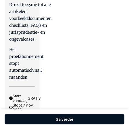
Direct toegang tot alle
artikelen,
voorbeelddocumenten,
checklists, FAQ's en
jurisprudentie- en
ongevalcases.
Het
proefabonnement
stopt
automatisch na 3
maanden
Start
GRATIS
vandaag
Stopt 7 nov.
2026
Ga verder