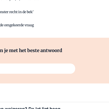
nster recht in de bek'
n de omgekeerde vraag
pen je met het beste antwoord
n weigeren? De lat ligt hoog