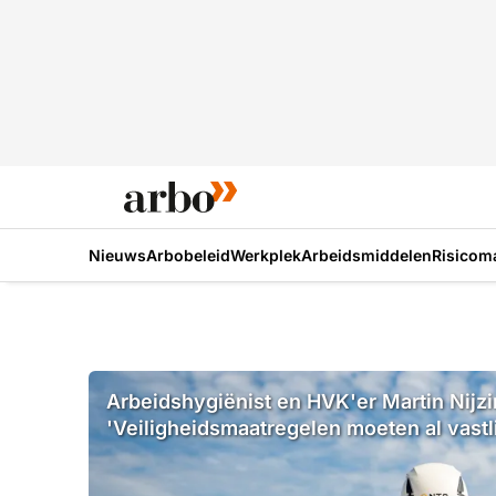
Nieuws
Arbobeleid
Werkplek
Arbeidsmiddelen
Risicom
Arbeidshygiënist en HVK'er Martin Nijzi
'Veiligheidsmaatregelen moeten al vastl