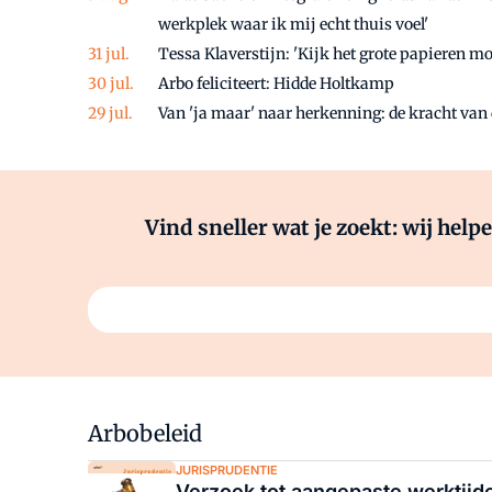
werkplek waar ik mij echt thuis voel'
Tessa Klaverstijn: 'Kijk het grote papieren mo
Arbo feliciteert: Hidde Holtkamp
Van 'ja maar' naar herkenning: de kracht va
Vind sneller wat je zoekt: wij hel
Stel hier je vraag
Arbobeleid
JURISPRUDENTIE
Verzoek tot aangepaste werktijde