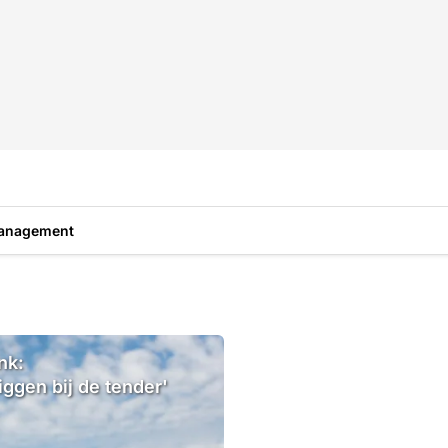
anagement
nk:
iggen bij de tender'