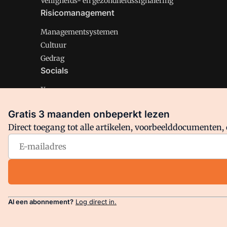
Veiligheids- en gezondheidssignalering
Risicomanagement
Managementsystemen
Cultuur
Gedrag
Socials
X
LinkedIn
Gratis 3 maanden onbeperkt lezen
Facebook
Direct toegang tot alle artikelen, voorbeelddocumenten, 
Arbo is onderdeel van VMN media. Lees in
ons manifest
en
Privacy en Cookie beleid
|
Privacy instellingen
Al een abonnement?
Log direct in.