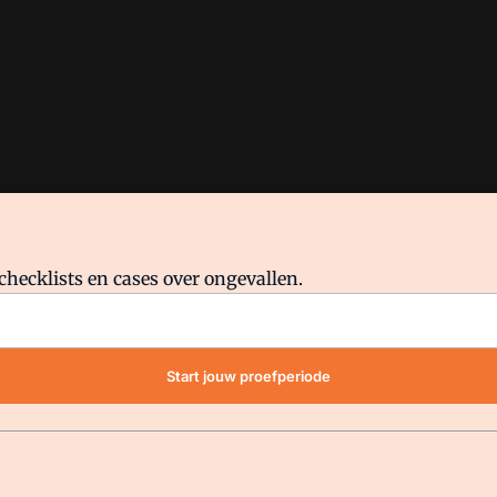
checklists en cases over ongevallen.
waar VMN media voor staat. Op gebruik van deze site zijn de volge
Start jouw proefperiode