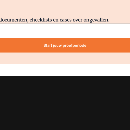
Al abonnee?
Log direct in.
lddocumenten, checklists en cases over ongevallen.
Start jouw proefperiode