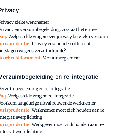
Privacy
Privacy zieke werknemer
Privacy en verzuimbegeleiding, zo staat het ermee
Faq.
Veelgestelde vragen over privacy bij ziekteverzuim
Jurisprudentie.
Privacy geschonden of terecht
ontslagen wegens verzuimfraude?
Voorbeelddocument.
Verzuimreglement
Verzuimbegeleiding en re-integratie
Verzuimbegeleiding en re-integratie
Faq.
Veelgestelde vragen: re-integratie
Voorkom langdurige uitval rouwende werknemer
Jurisprudentie.
Werknemer moet zich houden aan re-
integratieverplichting
Jurisprudentie.
Werkgever moet zich houden aan re-
integratieverplichting