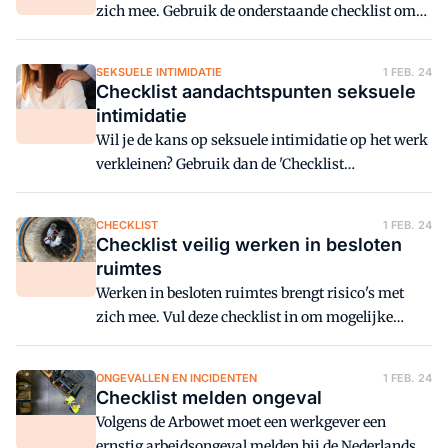
zich mee. Gebruik de onderstaande checklist om
een beeld te krijgen van jouw situatie. Lees wat je
kunt doen om de mogelijke negatieve gevolgen
SEKSUELE INTIMIDATIE
1 FEB. 24
van langdurig beeldschermwerk te beperken.
Checklist aandachtspunten seksuele
intimidatie
Wil je de kans op seksuele intimidatie op het werk
verkleinen? Gebruik dan de 'Checklist
aandachtspunten seksuele intimidatie'.
CHECKLIST
1 FEB. 24
Checklist veilig werken in besloten
ruimtes
Werken in besloten ruimtes brengt risico's met
zich mee. Vul deze checklist in om mogelijke
risico's in beeld te krijgen.
ONGEVALLEN EN INCIDENTEN
1 FEB. 24
Checklist melden ongeval
Volgens de Arbowet moet een werkgever een
ernstig arbeidsongeval melden bij de Nederlandse