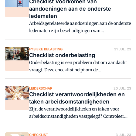
Checklist Voorkomen van
aandoeningen aan de onderste
ledematen
Arbeidsgerelateerde aandoeningen aan de onderste
ledematen zijn beschadigingen van
lichaamsstructuren, zoals pezen, spieren,
zenuwen, gewrichten en bursae (slijmbeurzen).
FYSIEKE BELASTING
31 JUL. 23
Deze checklist geeft zicht op de gevaren.
Checklist onderbelasting
Onderbelasting is een probleem dat om aandacht
vraagt. Deze checklist helpt om de
gezondheidsrisico's van onderbelasting in kaart te
brengen.
LEIDERSCHAP
20 JUL. 23
Checklist verantwoordelijkheden en
taken arbeidsomstandigheden
Zijn de verantwoordelijkheden en taken voor
arbeidsomstandigheden vastgelegd? Controleer
het met deze checklist.
CHECKLIST
3 JUL. 23