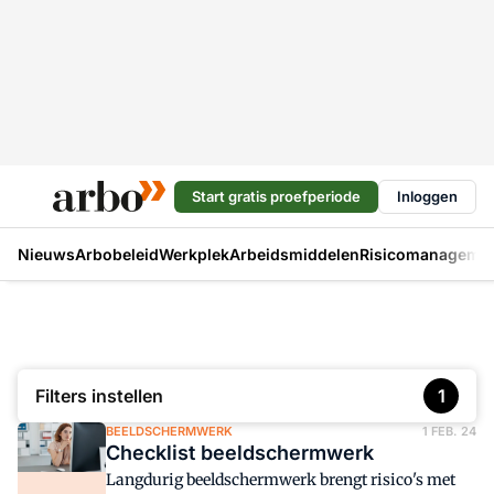
Start gratis proefperiode
Inloggen
Nieuws
Arbobeleid
Werkplek
Arbeidsmiddelen
Risicomanageme
Filters instellen
1
BEELDSCHERMWERK
1 FEB. 24
Checklist beeldschermwerk
Langdurig beeldschermwerk brengt risico's met