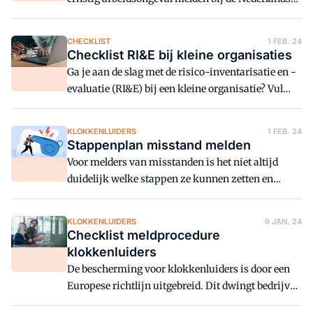
Arbeidsinspectie. Is er sprake van een ongeval
binnen een organisatie? Gebruik dan deze
CHECKLIST
1 FEB. 24
checklist.
Checklist RI&E bij kleine organisaties
Ga je aan de slag met de risico-inventarisatie en -
evaluatie (RI&E) bij een kleine organisatie? Vul
deze checklist in ter voorbereiding.
KLOKKENLUIDERS
1 FEB. 24
Stappenplan misstand melden
Voor melders van misstanden is het niet altijd
duidelijk welke stappen ze kunnen zetten en
welke rechten zij daarbij hebben. Deze
infographic van het Huis voor Klokkenluiders
KLOKKENLUIDERS
9 JAN. 24
brengt de stappen in beeld.
Checklist meldprocedure
klokkenluiders
De bescherming voor klokkenluiders is door een
Europese richtlijn uitgebreid. Dit dwingt bedrijven
hun interne procedures aan te scherpen. In deze