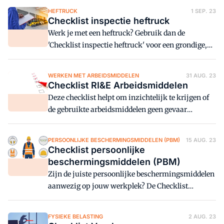
checklist lees je wat je moet doen.
HEFTRUCK
1 SEP. 23
Checklist inspectie heftruck
Werk je met een heftruck? Gebruik dan de
'Checklist inspectie heftruck' voor een grondige,
stapsgewijze inspectie van een heftruck. Zo weet
je zeker of je veilig kunt werken met de heftruck.
WERKEN MET ARBEIDSMIDDELEN
31 AUG. 23
Checklist RI&E Arbeidsmiddelen
Deze checklist helpt om inzichtelijk te krijgen of
de gebruikte arbeidsmiddelen geen gevaar
opleveren voor de veiligheid en gezondheid van de
werknemers.
PERSOONLIJKE BESCHERMINGSMIDDELEN (PBM)
15 AUG. 23
Checklist persoonlijke
beschermingsmiddelen (PBM)
Zijn de juiste persoonlijke beschermingsmiddelen
aanwezig op jouw werkplek? De Checklist
persoonlijke beschermingsmiddelen (PBM) helpt
je een antwoord te vinden op die vraag.
FYSIEKE BELASTING
2 AUG. 23