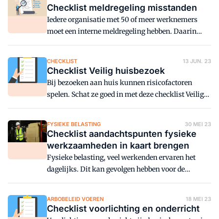
Checklist meldregeling misstanden
Iedere organisatie met 50 of meer werknemers
moet een interne meldregeling hebben. Daarin
staat onder andere de procedure voor het melden
van (een vermoeden van) misstanden. Zo kunnen
CHECKLIST
13 JUN. 23
werknemers veilig en vertrouwelijk een melding
Checklist Veilig huisbezoek
doen als dat nodig is. Neem met deze checklist de
Bij bezoeken aan huis kunnen risicofactoren
meldregeling van de organisatie onder de loep.
spelen. Schat ze goed in met deze checklist Veilig
huisbezoek en neem de juiste maatregelen.
FYSIEKE BELASTING
30 MEI 23
Checklist aandachtspunten fysieke
werkzaamheden in kaart brengen
Fysieke belasting, veel werkenden ervaren het
dagelijks. Dit kan gevolgen hebben voor de
gezondheid.
ARBOBELEID VOEREN
18 MEI 23
Checklist voorlichting en onderricht