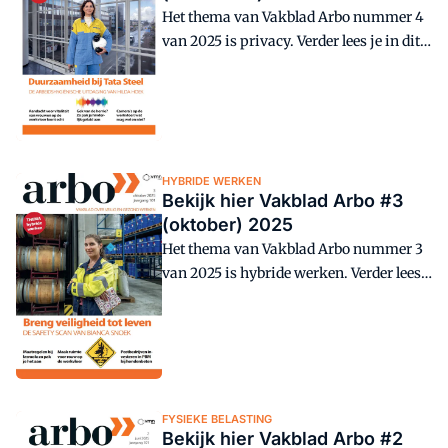
Het thema van Vakblad Arbo nummer 4
van 2025 is privacy. Verder lees je in dit
nummer onder andere over hinderlijk
geluid, de veiligheidsregisseur en
werkstress door overwerk.
HYBRIDE WERKEN
Bekijk hier Vakblad Arbo #3
(oktober) 2025
Het thema van Vakblad Arbo nummer 3
van 2025 is hybride werken. Verder lees
je in dit nummer onder andere over
lasrook, ademhalingsbescherming en
rouw op de werkvloer.
FYSIEKE BELASTING
Bekijk hier Vakblad Arbo #2