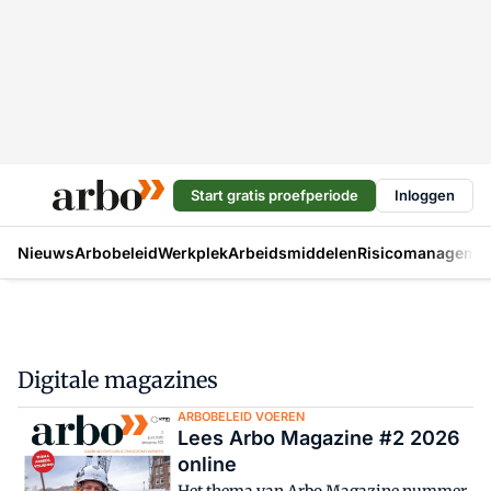
Start gratis proefperiode
Inloggen
Nieuws
Arbobeleid
Werkplek
Arbeidsmiddelen
Risicomanageme
Digitale magazines
ARBOBELEID VOEREN
Lees Arbo Magazine #2 2026
online