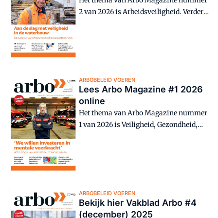
Het thema van Arbo Magazine nummer
2 van 2026 is Arbeidsveiligheid. Verder
lees je in dit nummer onder andere over
VR-trainingen en het PFAS-verbod in
blusschuim.
ARBOBELEID VOEREN
Lees Arbo Magazine #1 2026
online
Het thema van Arbo Magazine nummer
1 van 2026 is Veiligheid, Gezondheid,
Welzijn en Milieu (VGWM). Verder lees je
in dit nummer onder andere over drones
op de bouwplaats, stofexplosies en
laaggeletterdheid.
ARBOBELEID VOEREN
Bekijk hier Vakblad Arbo #4
(december) 2025