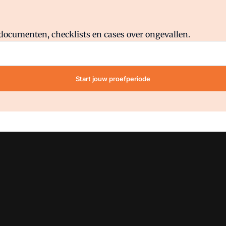
Al abonnee?
Log direct in.
lddocumenten, checklists en cases over ongevallen.
Start jouw proefperiode