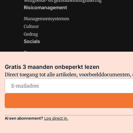
Veiligheids- en gezondheidssignalering
Risicomanagement
Managementsystemen
Cultuur
Gedrag
Socials
X
LinkedIn
Gratis 3 maanden onbeperkt lezen
Facebook
Direct toegang tot alle artikelen, voorbeelddocumenten, 
Arbo is onderdeel van VMN media. Lees in
ons manifest
en
Privacy en Cookie beleid
|
Privacy instellingen
Al een abonnement?
Log direct in.