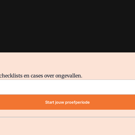
checklists en cases over ongevallen.
waar VMN media voor staat. Op gebruik van deze site zijn de volge
Start jouw proefperiode