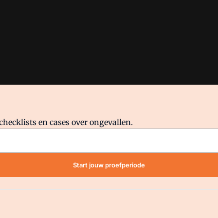
checklists en cases over ongevallen.
waar VMN media voor staat. Op gebruik van deze site zijn de volge
Start jouw proefperiode