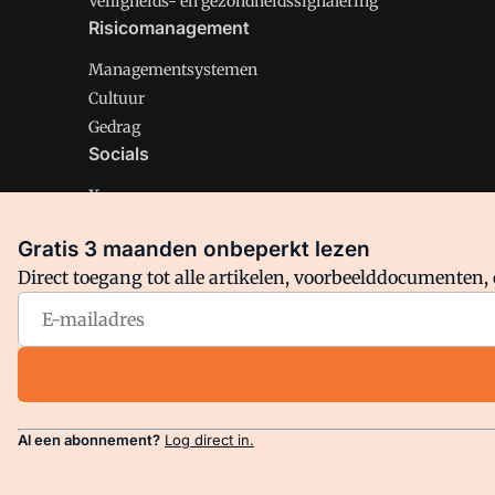
Veiligheids- en gezondheidssignalering
Risicomanagement
Managementsystemen
Cultuur
Gedrag
Socials
X
LinkedIn
Gratis 3 maanden onbeperkt lezen
Facebook
Direct toegang tot alle artikelen, voorbeelddocumenten, 
Arbo is onderdeel van VMN media. Lees in
ons manifest
en
Privacy en Cookie beleid
|
Privacy instellingen
Al een abonnement?
Log direct in.