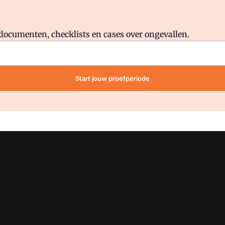
Al abonnee?
Log direct in.
lddocumenten, checklists en cases over ongevallen.
Start jouw proefperiode