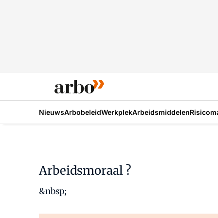
Nieuws
Arbobeleid
Werkplek
Arbeidsmiddelen
Risicom
Arbeidsmoraal ?
&nbsp;