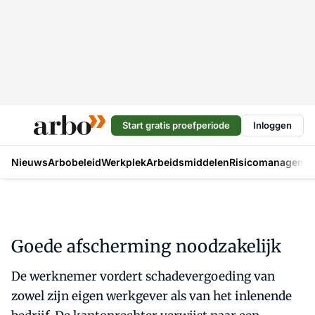
Start gratis proefperiode
Inloggen
Nieuws
Arbobeleid
Werkplek
Arbeidsmiddelen
Risicomanageme
Goede afscherming noodzakelijk
De werknemer vordert schadevergoeding van
zowel zijn eigen werkgever als van het inlenende