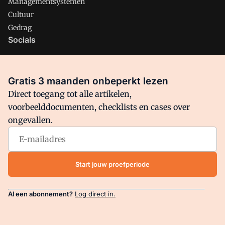
Managementsystemen
Cultuur
Gedrag
Socials
X
LinkedIn
Gratis 3 maanden onbeperkt lezen
Facebook
Direct toegang tot alle artikelen,
voorbeelddocumenten, checklists en cases over
ongevallen.
Arbo is onderdeel van VMN media. Lees in
ons manifest
waar
VMN media voor staat. Op gebruik van deze site zijn de
volgende regelingen van toepassing:
Algemene Voorwaarden
Start jouw proefperiode
en
Privacy en Cookie beleid
|
Privacy instellingen
Al een abonnement?
Log direct in.