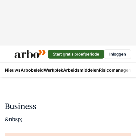
Start gratis proefperiode
Inloggen
Nieuws
Arbobeleid
Werkplek
Arbeidsmiddelen
Risicomanageme
Business
&nbsp;