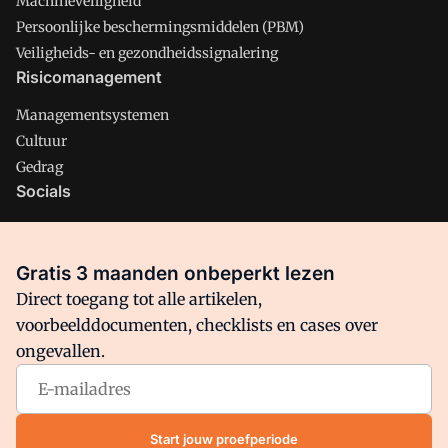
Machineveiligheid
Persoonlijke beschermingsmiddelen (PBM)
Veiligheids- en gezondheidssignalering
Risicomanagement
Managementsystemen
Cultuur
Gedrag
Socials
X
LinkedIn
Gratis 3 maanden onbeperkt lezen
Facebook
Direct toegang tot alle artikelen,
voorbeelddocumenten, checklists en cases over
ongevallen.
Arbo is onderdeel van VMN media. Lees in
ons manifest
waar
VMN media voor staat. Op gebruik van deze site zijn de
volgende regelingen van toepassing:
Algemene Voorwaarden
Start jouw proefperiode
en
Privacy en Cookie beleid
|
Privacy instellingen