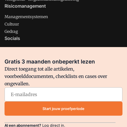
Risicomanagement
Managementsystemen
Cultuur
Gedrag
Socials
X
LinkedIn
Gratis 3 maanden onbeperkt lezen
Facebook
Direct toegang tot alle artikelen,
voorbeelddocumenten, checklists en cases over
ongevallen.
Arbo is onderdeel van VMN media. Lees in
ons manifest
waar
VMN media voor staat. Op gebruik van deze site zijn de
volgende regelingen van toepassing:
Algemene Voorwaarden
Start jouw proefperiode
en
Privacy en Cookie beleid
|
Privacy instellingen
Al een abonnement?
Log direct in.