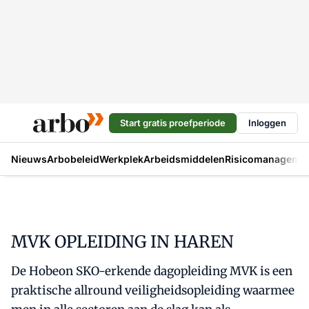
Start gratis proefperiode
Inloggen
Nieuws
Arbobeleid
Werkplek
Arbeidsmiddelen
Risicomanageme
MVK OPLEIDING IN HAREN
De Hobeon SKO-erkende dagopleiding MVK is een
praktische allround veiligheidsopleiding waarmee