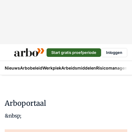
Start gratis proefperiode
Inloggen
Nieuws
Arbobeleid
Werkplek
Arbeidsmiddelen
Risicomanageme
Arboportaal
&nbsp;