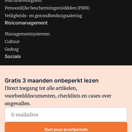
Machineveiligheid
Persoonlijke beschermingsmiddelen (PBM)
Veiligheids- en gezondheidssignalering
Risicomanagement
Managementsystemen
Cultuur
Gedrag
Socials
X
LinkedIn
Gratis 3 maanden onbeperkt lezen
Facebook
Direct toegang tot alle artikelen,
voorbeelddocumenten, checklists en cases over
ongevallen.
Arbo is onderdeel van VMN media. Lees in
ons manifest
waar
VMN media voor staat. Op gebruik van deze site zijn de
volgende regelingen van toepassing:
Algemene Voorwaarden
Start jouw proefperiode
en
Privacy en Cookie beleid
|
Privacy instellingen