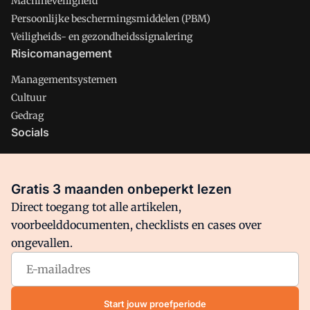
Machineveiligheid
Persoonlijke beschermingsmiddelen (PBM)
Veiligheids- en gezondheidssignalering
Risicomanagement
Managementsystemen
Cultuur
Gedrag
Socials
X
LinkedIn
Gratis 3 maanden onbeperkt lezen
Facebook
Direct toegang tot alle artikelen,
voorbeelddocumenten, checklists en cases over
ongevallen.
Arbo is onderdeel van VMN media. Lees in
ons manifest
waar
VMN media voor staat. Op gebruik van deze site zijn de
volgende regelingen van toepassing:
Algemene Voorwaarden
Start jouw proefperiode
en
Privacy en Cookie beleid
|
Privacy instellingen