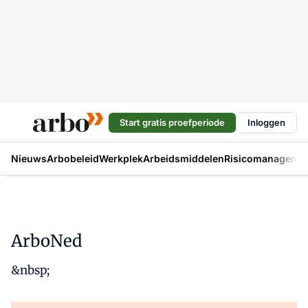
Start gratis proefperiode
Inloggen
Nieuws
Arbobeleid
Werkplek
Arbeidsmiddelen
Risicomanageme
ArboNed
&nbsp;