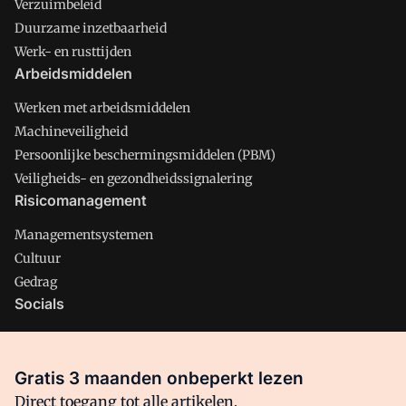
Verzuimbeleid
Duurzame inzetbaarheid
Werk- en rusttijden
Arbeidsmiddelen
Werken met arbeidsmiddelen
Machineveiligheid
Persoonlijke beschermingsmiddelen (PBM)
Veiligheids- en gezondheidssignalering
Risicomanagement
Managementsystemen
Cultuur
Gedrag
Socials
X
LinkedIn
Gratis 3 maanden onbeperkt lezen
Facebook
Direct toegang tot alle artikelen,