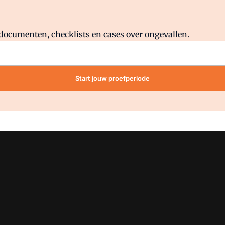
Al abonnee?
Log direct in.
lddocumenten, checklists en cases over ongevallen.
Start jouw proefperiode