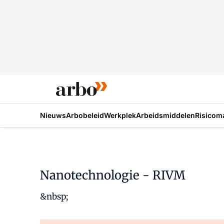
Nieuws
Arbobeleid
Werkplek
Arbeidsmiddelen
Risicom
Nanotechnologie - RIVM
&nbsp;