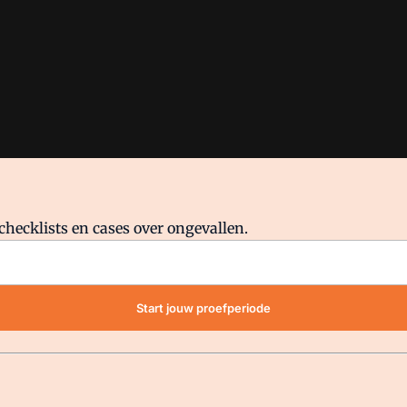
checklists en cases over ongevallen.
waar VMN media voor staat. Op gebruik van deze site zijn de volge
Start jouw proefperiode