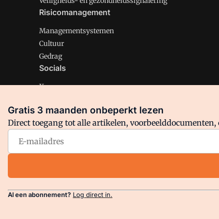
Veiligheids- en gezondheidssignalering
Risicomanagement
Managementsystemen
Cultuur
Gedrag
Socials
X
LinkedIn
Gratis 3 maanden onbeperkt lezen
Facebook
Direct toegang tot alle artikelen, voorbeelddocumenten, 
Arbo is onderdeel van VMN media. Lees in
ons manifest
en
Privacy en Cookie beleid
|
Privacy instellingen
Al een abonnement?
Log direct in.