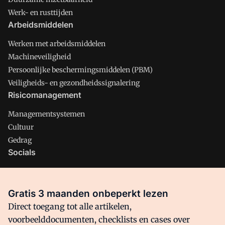
Werk- en rusttijden
Arbeidsmiddelen
Werken met arbeidsmiddelen
Machineveiligheid
Persoonlijke beschermingsmiddelen (PBM)
Veiligheids- en gezondheidssignalering
Risicomanagement
Managementsystemen
Cultuur
Gedrag
Socials
X
LinkedIn
Gratis 3 maanden onbeperkt lezen
Facebook
Direct toegang tot alle artikelen,
voorbeelddocumenten, checklists en cases over