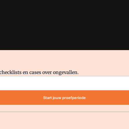
checklists en cases over ongevallen.
waar VMN media voor staat. Op gebruik van deze site zijn de volge
Start jouw proefperiode