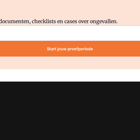
Al abonnee?
Log direct in.
lddocumenten, checklists en cases over ongevallen.
Start jouw proefperiode