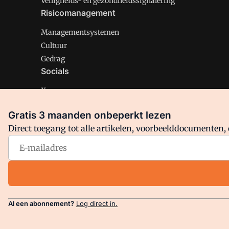
Veiligheids- en gezondheidssignalering
Risicomanagement
Managementsystemen
Cultuur
Gedrag
Socials
X
LinkedIn
Gratis 3 maanden onbeperkt lezen
Facebook
Direct toegang tot alle artikelen, voorbeelddocumenten, 
Arbo is onderdeel van VMN media. Lees in
ons manifest
en
Privacy en Cookie beleid
|
Privacy instellingen
Al een abonnement?
Log direct in.