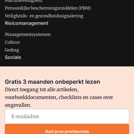
Machineveiligheid
Persoonlijke beschermingsmiddelen (PBM)
Veiligheids- en gezondheidssignalering
Risicomanagement
Managementsystemen
Cultuur
Gedrag
Socials
X
LinkedIn
Gratis 3 maanden onbeperkt lezen
Facebook
Direct toegang tot alle artikelen,
voorbeelddocumenten, checklists en cases over
ongevallen.
Arbo is onderdeel van VMN media. Lees in
ons manifest
waar
VMN media voor staat. Op gebruik van deze site zijn de
volgende regelingen van toepassing:
Algemene Voorwaarden
Start jouw proefperiode
en
Privacy en Cookie beleid
|
Privacy instellingen