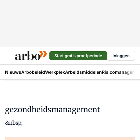
Start gratis proefperiode
Inloggen
Nieuws
Arbobeleid
Werkplek
Arbeidsmiddelen
Risicomanageme
gezondheidsmanagement
&nbsp;