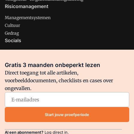
Risicomanagement
Managementsystemen
Cultuur
Gedrag
Socials
X
LinkedIn
Gratis 3 maanden onbeperkt lezen
Facebook
Direct toegang tot alle artikelen,
voorbeelddocumenten, checklists en cases over
ongevallen.
Arbo is onderdeel van VMN media. Lees in
ons manifest
waar
VMN media voor staat. Op gebruik van deze site zijn de
volgende regelingen van toepassing:
Algemene Voorwaarden
Start jouw proefperiode
en
Privacy en Cookie beleid
|
Privacy instellingen
Al een abonnement?
Log direct in.