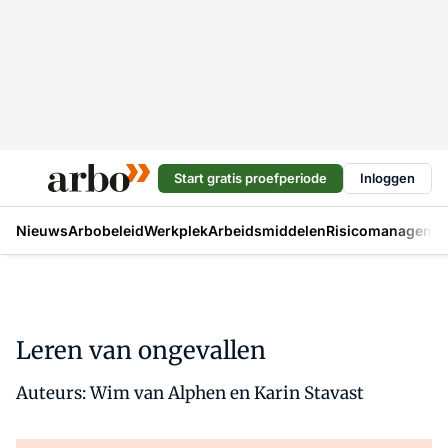
Start gratis proefperiode
Inloggen
Nieuws
Arbobeleid
Werkplek
Arbeidsmiddelen
Risicomanageme
Leren van ongevallen
Auteurs: Wim van Alphen en Karin Stavast