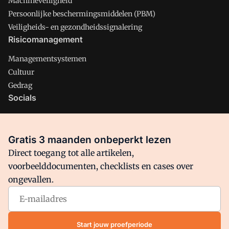
Machineveiligheid
Persoonlijke beschermingsmiddelen (PBM)
Veiligheids- en gezondheidssignalering
Risicomanagement
Managementsystemen
Cultuur
Gedrag
Socials
X
LinkedIn
Gratis 3 maanden onbeperkt lezen
Facebook
Direct toegang tot alle artikelen,
voorbeelddocumenten, checklists en cases over
ongevallen.
Arbo is onderdeel van VMN media. Lees in
ons manifest
waar
VMN media voor staat. Op gebruik van deze site zijn de
volgende regelingen van toepassing:
Algemene Voorwaarden
Start jouw proefperiode
en
Privacy en Cookie beleid
|
Privacy instellingen