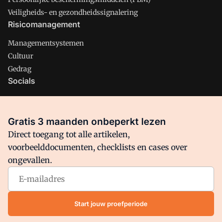
Veiligheids- en gezondheidssignalering
Risicomanagement
Managementsystemen
Cultuur
Gedrag
Socials
X
LinkedIn
Gratis 3 maanden onbeperkt lezen
Facebook
Direct toegang tot alle artikelen,
voorbeelddocumenten, checklists en cases over
ongevallen.
Arbo is onderdeel van VMN media. Lees in
ons manifest
waar
VMN media voor staat. Op gebruik van deze site zijn de
volgende regelingen van toepassing:
Algemene Voorwaarden
Start jouw proefperiode
en
Privacy en Cookie beleid
|
Privacy instellingen