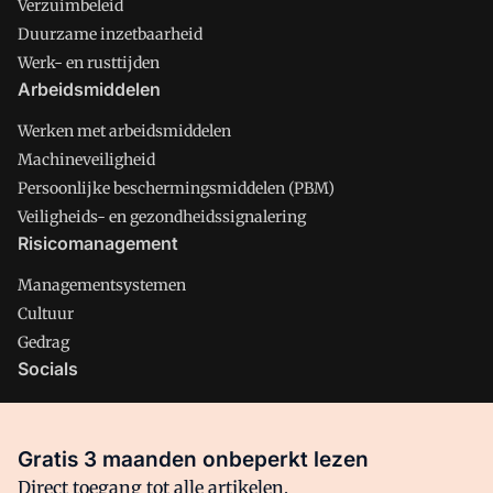
Verzuimbeleid
Duurzame inzetbaarheid
Werk- en rusttijden
Arbeidsmiddelen
Werken met arbeidsmiddelen
Machineveiligheid
Persoonlijke beschermingsmiddelen (PBM)
Veiligheids- en gezondheidssignalering
Risicomanagement
Managementsystemen
Cultuur
Gedrag
Socials
X
LinkedIn
Gratis 3 maanden onbeperkt lezen
Facebook
Direct toegang tot alle artikelen,