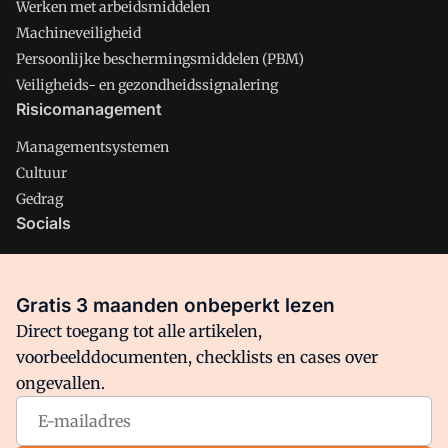
Werken met arbeidsmiddelen
Machineveiligheid
Persoonlijke beschermingsmiddelen (PBM)
Veiligheids- en gezondheidssignalering
Risicomanagement
Managementsystemen
Cultuur
Gedrag
Socials
X
LinkedIn
Gratis 3 maanden onbeperkt lezen
Facebook
Direct toegang tot alle artikelen,
voorbeelddocumenten, checklists en cases over
ongevallen.
Arbo is onderdeel van VMN media. Lees in
ons manifest
waar
VMN media voor staat. Op gebruik van deze site zijn de