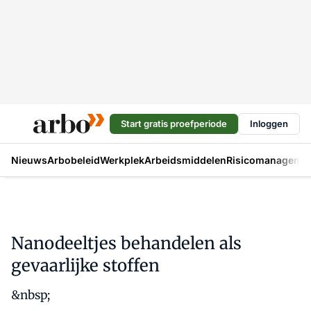
Start gratis proefperiode
Inloggen
Nieuws
Arbobeleid
Werkplek
Arbeidsmiddelen
Risicomanageme
Nanodeeltjes behandelen als
gevaarlijke stoffen
&nbsp;