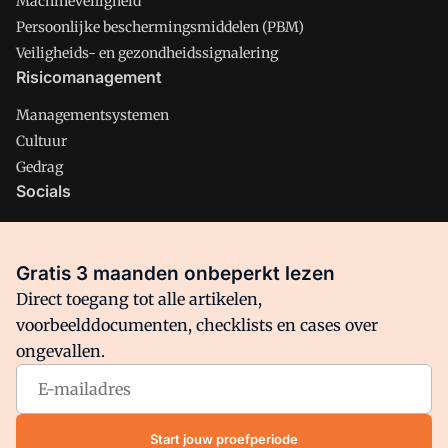
Machineveiligheid
Persoonlijke beschermingsmiddelen (PBM)
Veiligheids- en gezondheidssignalering
Risicomanagement
Managementsystemen
Cultuur
Gedrag
Socials
X
LinkedIn
Gratis 3 maanden onbeperkt lezen
Facebook
Direct toegang tot alle artikelen,
voorbeelddocumenten, checklists en cases over
ongevallen.
Arbo is onderdeel van VMN media. Lees in
ons manifest
waar
VMN media voor staat. Op gebruik van deze site zijn de
volgende regelingen van toepassing:
Algemene Voorwaarden
Start jouw proefperiode
en
Privacy en Cookie beleid
|
Privacy instellingen