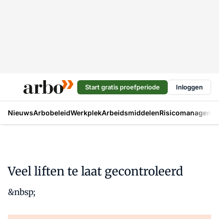
Start gratis proefperiode
Inloggen
Nieuws
Arbobeleid
Werkplek
Arbeidsmiddelen
Risicomanageme
Veel liften te laat gecontroleerd
&nbsp;