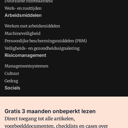
Duurzame inzetbaarheid
Werk- en rusttijden
Arbeidsmiddelen
Werken met arbeidsmiddelen
Machineveiligheid
Persoonlijke beschermingsmiddelen (PBM)
Veiligheids- en gezondheidssignalering
Risicomanagement
Managementsystemen
Cultuur
Gedrag
Socials
X
LinkedIn
Gratis 3 maanden onbeperkt lezen
Facebook
Direct toegang tot alle artikelen,
voorbeelddocumenten, checklists en cases over