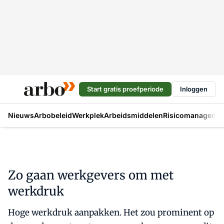
Start gratis proefperiode
Inloggen
Nieuws
Arbobeleid
Werkplek
Arbeidsmiddelen
Risicomanageme
Zo gaan werkgevers om met
werkdruk
Hoge werkdruk aanpakken. Het zou prominent op