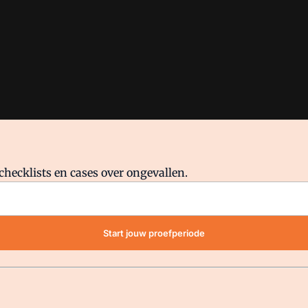
checklists en cases over ongevallen.
waar VMN media voor staat. Op gebruik van deze site zijn de volge
Start jouw proefperiode