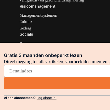
Veiligheids- en gezondheidssignalering
Risicomanagement
Managementsystemen
Cultuur
Gedrag
Socials
X
LinkedIn
Gratis 3 maanden onbeperkt lezen
Facebook
Direct toegang tot alle artikelen, voorbeelddocumenten, 
Arbo is onderdeel van VMN media. Lees in
ons manifest
en
Privacy en Cookie beleid
|
Privacy instellingen
Al een abonnement?
Log direct in.