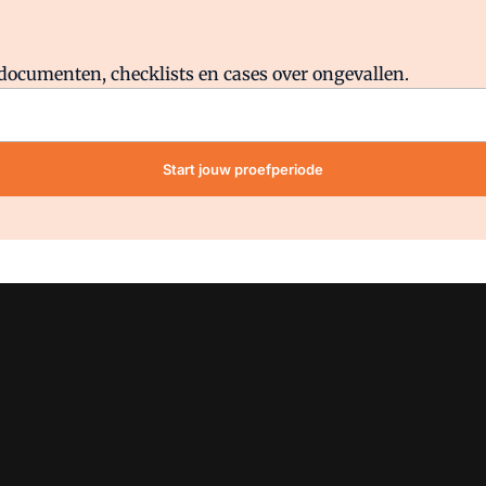
Al abonnee?
Log direct in.
lddocumenten, checklists en cases over ongevallen.
Start jouw proefperiode