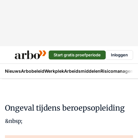
Start gratis proefperiode
Inloggen
Nieuws
Arbobeleid
Werkplek
Arbeidsmiddelen
Risicomanageme
Ongeval tijdens beroepsopleiding
&nbsp;