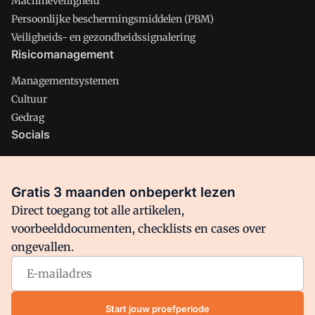
Machineveiligheid
Persoonlijke beschermingsmiddelen (PBM)
Veiligheids- en gezondheidssignalering
Risicomanagement
Managementsystemen
Cultuur
Gedrag
Socials
X
LinkedIn
Gratis 3 maanden onbeperkt lezen
Facebook
Direct toegang tot alle artikelen,
voorbeelddocumenten, checklists en cases over
ongevallen.
Arbo is onderdeel van VMN media. Lees in
ons manifest
waar
VMN media voor staat. Op gebruik van deze site zijn de
volgende regelingen van toepassing:
Algemene Voorwaarden
Start jouw proefperiode
en
Privacy en Cookie beleid
|
Privacy instellingen