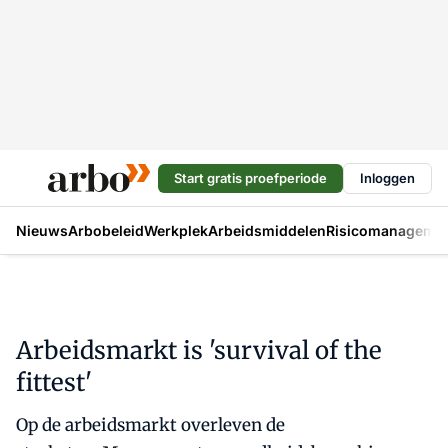
Start gratis proefperiode
Inloggen
Nieuws
Arbobeleid
Werkplek
Arbeidsmiddelen
Risicomanageme
Arbeidsmarkt is 'survival of the
fittest'
Op de arbeidsmarkt overleven de