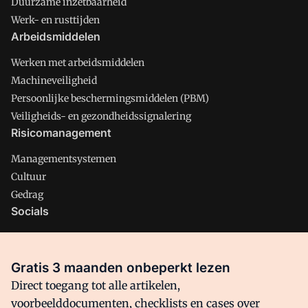
Duurzame inzetbaarheid
Werk- en rusttijden
Arbeidsmiddelen
Werken met arbeidsmiddelen
Machineveiligheid
Persoonlijke beschermingsmiddelen (PBM)
Veiligheids- en gezondheidssignalering
Risicomanagement
Managementsystemen
Cultuur
Gedrag
Socials
X
LinkedIn
Gratis 3 maanden onbeperkt lezen
Facebook
Direct toegang tot alle artikelen,
voorbeelddocumenten, checklists en cases over