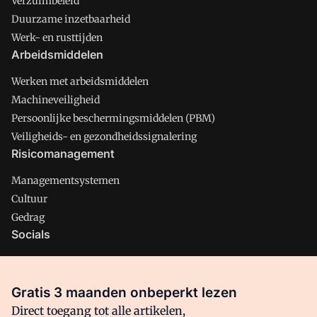
Verzuimbeleid
Duurzame inzetbaarheid
Werk- en rusttijden
Arbeidsmiddelen
Werken met arbeidsmiddelen
Machineveiligheid
Persoonlijke beschermingsmiddelen (PBM)
Veiligheids- en gezondheidssignalering
Risicomanagement
Managementsystemen
Cultuur
Gedrag
Socials
X
LinkedIn
Gratis 3 maanden onbeperkt lezen
Facebook
Direct toegang tot alle artikelen,