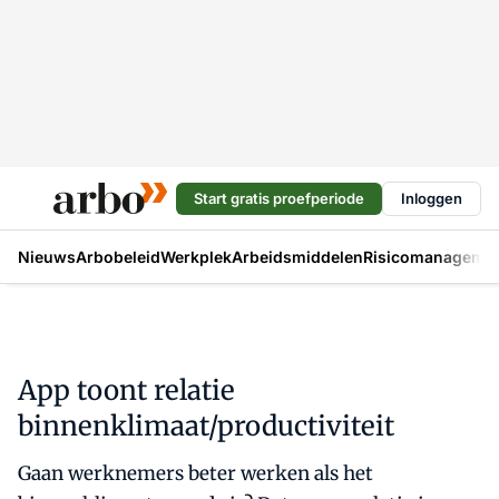
Start gratis proefperiode
Inloggen
Nieuws
Arbobeleid
Werkplek
Arbeidsmiddelen
Risicomanageme
App toont relatie
binnenklimaat/productiviteit
Gaan werknemers beter werken als het