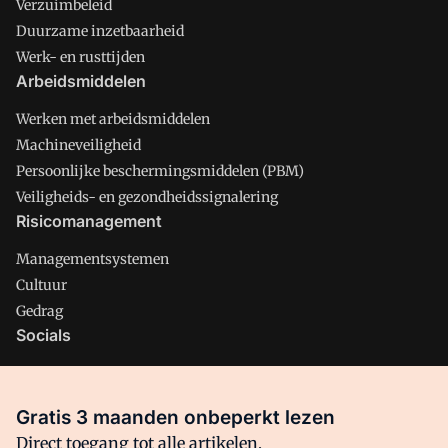
Verzuimbeleid
Duurzame inzetbaarheid
Werk- en rusttijden
Arbeidsmiddelen
Werken met arbeidsmiddelen
Machineveiligheid
Persoonlijke beschermingsmiddelen (PBM)
Veiligheids- en gezondheidssignalering
Risicomanagement
Managementsystemen
Cultuur
Gedrag
Socials
X
LinkedIn
Gratis 3 maanden onbeperkt lezen
Facebook
Direct toegang tot alle artikelen,