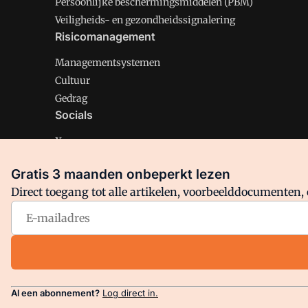
Persoonlijke beschermingsmiddelen (PBM)
Veiligheids- en gezondheidssignalering
Risicomanagement
Managementsystemen
Cultuur
Gedrag
Socials
X
LinkedIn
Gratis 3 maanden onbeperkt lezen
Facebook
Direct toegang tot alle artikelen, voorbeelddocumenten, 
Arbo is onderdeel van VMN media. Lees in
ons manifest
en
Privacy en Cookie beleid
|
Privacy instellingen
Al een abonnement?
Log direct in.