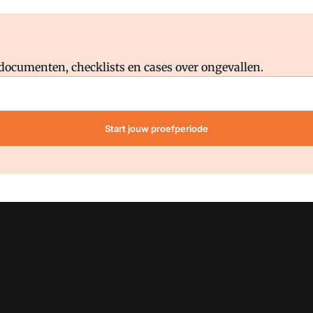
Al abonnee?
Log direct in.
lddocumenten, checklists en cases over ongevallen.
Start jouw proefperiode