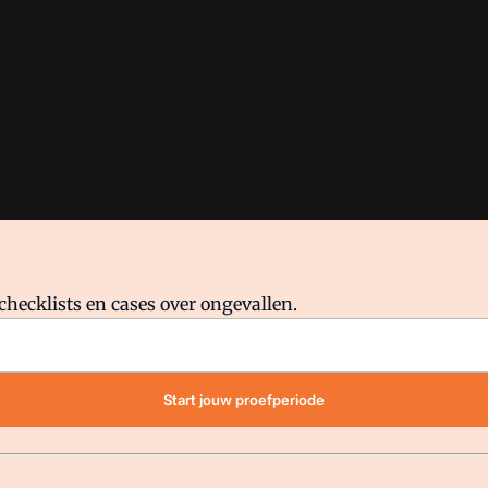
checklists en cases over ongevallen.
waar VMN media voor staat. Op gebruik van deze site zijn de volge
Start jouw proefperiode