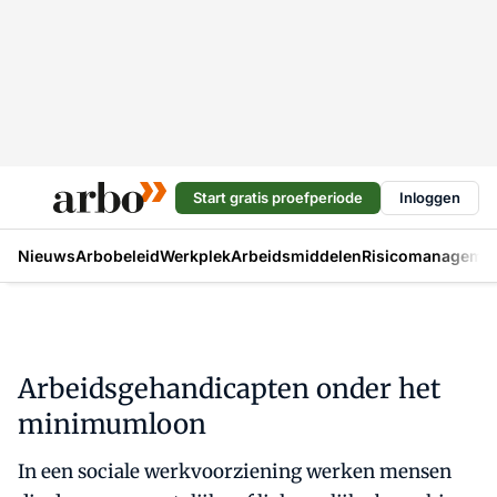
Start gratis proefperiode
Inloggen
Nieuws
Arbobeleid
Werkplek
Arbeidsmiddelen
Risicomanageme
Arbeidsgehandicapten onder het
minimumloon
In een sociale werkvoorziening werken mensen