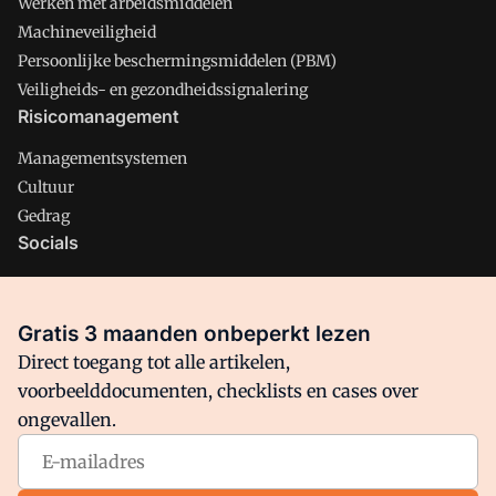
Werken met arbeidsmiddelen
Machineveiligheid
Persoonlijke beschermingsmiddelen (PBM)
Veiligheids- en gezondheidssignalering
Risicomanagement
Managementsystemen
Cultuur
Gedrag
Socials
X
LinkedIn
Gratis 3 maanden onbeperkt lezen
Facebook
Direct toegang tot alle artikelen,
voorbeelddocumenten, checklists en cases over
ongevallen.
Arbo is onderdeel van VMN media. Lees in
ons manifest
waar
VMN media voor staat. Op gebruik van deze site zijn de
volgende regelingen van toepassing:
Algemene Voorwaarden