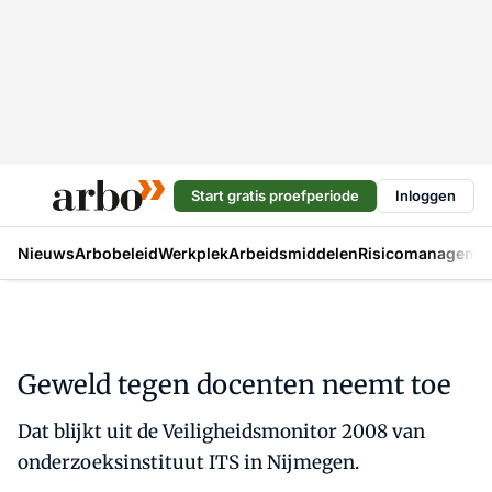
Start gratis proefperiode
Inloggen
Nieuws
Arbobeleid
Werkplek
Arbeidsmiddelen
Risicomanageme
Geweld tegen docenten neemt toe
Dat blijkt uit de Veiligheidsmonitor 2008 van
onderzoeksinstituut ITS in Nijmegen.