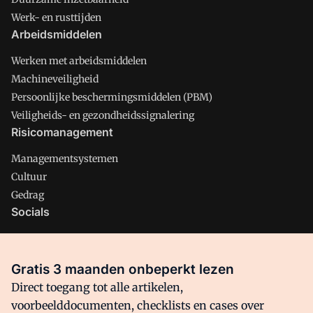
Werk- en rusttijden
Arbeidsmiddelen
Werken met arbeidsmiddelen
Machineveiligheid
Persoonlijke beschermingsmiddelen (PBM)
Veiligheids- en gezondheidssignalering
Risicomanagement
Managementsystemen
Cultuur
Gedrag
Socials
X
LinkedIn
Gratis 3 maanden onbeperkt lezen
Facebook
Direct toegang tot alle artikelen,
voorbeelddocumenten, checklists en cases over