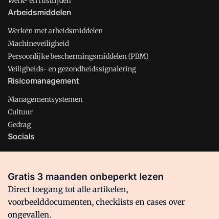
Werk- en rusttijden
Arbeidsmiddelen
Werken met arbeidsmiddelen
Machineveiligheid
Persoonlijke beschermingsmiddelen (PBM)
Veiligheids- en gezondheidssignalering
Risicomanagement
Managementsystemen
Cultuur
Gedrag
Socials
X
LinkedIn
Gratis 3 maanden onbeperkt lezen
Facebook
Direct toegang tot alle artikelen,
voorbeelddocumenten, checklists en cases over
ongevallen.