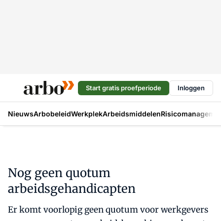
Start gratis proefperiode
Inloggen
Nieuws
Arbobeleid
Werkplek
Arbeidsmiddelen
Risicomanageme
Nog geen quotum
arbeidsgehandicapten
Er komt voorlopig geen quotum voor werkgevers