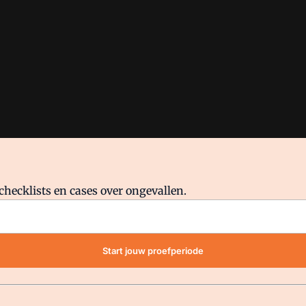
checklists en cases over ongevallen.
waar VMN media voor staat. Op gebruik van deze site zijn de volge
Start jouw proefperiode