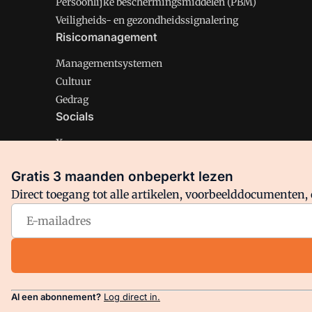
Persoonlijke beschermingsmiddelen (PBM)
Veiligheids- en gezondheidssignalering
Risicomanagement
Managementsystemen
Cultuur
Gedrag
Socials
X
LinkedIn
Gratis 3 maanden onbeperkt lezen
Facebook
Direct toegang tot alle artikelen, voorbeelddocumenten, 
Arbo is onderdeel van VMN media. Lees in
ons manifest
en
Privacy en Cookie beleid
|
Privacy instellingen
Al een abonnement?
Log direct in.