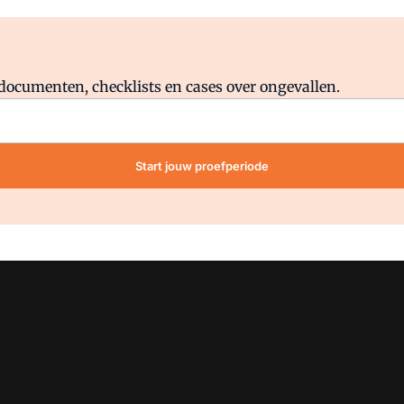
Al abonnee?
Log direct in.
lddocumenten, checklists en cases over ongevallen.
Start jouw proefperiode