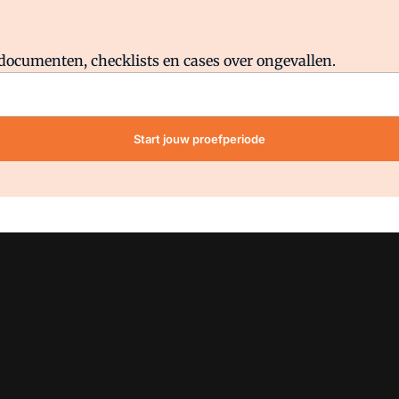
Al abonnee?
Log direct in.
lddocumenten, checklists en cases over ongevallen.
Start jouw proefperiode