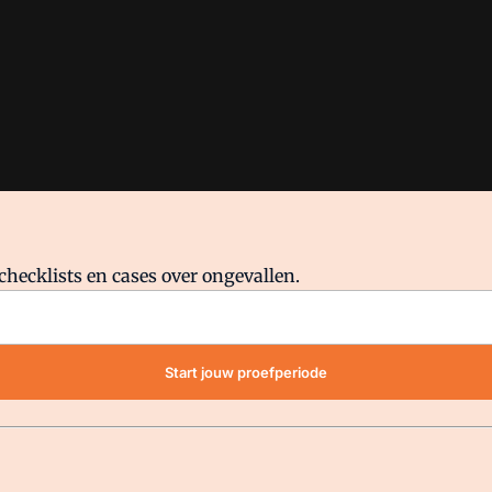
checklists en cases over ongevallen.
waar VMN media voor staat. Op gebruik van deze site zijn de volge
Start jouw proefperiode