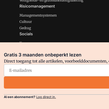
Veiligheids- en gezondheidssignalering
Risicomanagement
Managementsystemen
Cultuur
Gedrag
Socials
X
LinkedIn
Gratis 3 maanden onbeperkt lezen
Facebook
Direct toegang tot alle artikelen, voorbeelddocumenten, 
Arbo is onderdeel van VMN media. Lees in
ons manifest
en
Privacy en Cookie beleid
|
Privacy instellingen
Al een abonnement?
Log direct in.