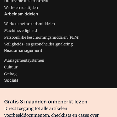
Duurzame inzetbaarheid
Werk- en rusttijden
Arbeidsmiddelen
Werken met arbeidsmiddelen
Machineveiligheid
Persoonlijke beschermingsmiddelen (PBM)
Veiligheids- en gezondheidssignalering
Risicomanagement
Managementsystemen
Cultuur
Gedrag
Socials
X
LinkedIn
Gratis 3 maanden onbeperkt lezen
Facebook
Direct toegang tot alle artikelen,
voorbeelddocumenten, checklists en cases over