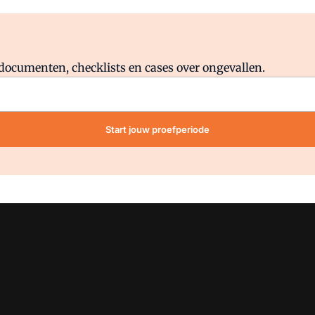
Al abonnee?
Log direct in.
lddocumenten, checklists en cases over ongevallen.
Start jouw proefperiode