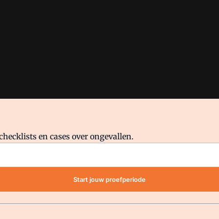
checklists en cases over ongevallen.
waar VMN media voor staat. Op gebruik van deze site zijn de volge
Start jouw proefperiode