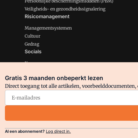
Persoonlijke beschermingsmiddelen (PBM)
Veiligheids- en gezondheidssignalering
Risicomanagement
Managementsystemen
Cultuur
Gedrag
Socials
X
LinkedIn
Gratis 3 maanden onbeperkt lezen
Facebook
Direct toegang tot alle artikelen, voorbeelddocumenten, 
Arbo is onderdeel van VMN media. Lees in
ons manifest
en
Privacy en Cookie beleid
|
Privacy instellingen
Al een abonnement?
Log direct in.