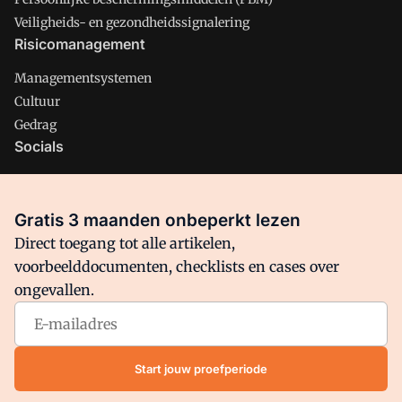
Veiligheids- en gezondheidssignalering
Risicomanagement
Managementsystemen
Cultuur
Gedrag
Socials
X
LinkedIn
Gratis 3 maanden onbeperkt lezen
Facebook
Direct toegang tot alle artikelen,
voorbeelddocumenten, checklists en cases over
ongevallen.
Arbo is onderdeel van VMN media. Lees in
ons manifest
waar
VMN media voor staat. Op gebruik van deze site zijn de
volgende regelingen van toepassing:
Algemene Voorwaarden
Start jouw proefperiode
en
Privacy en Cookie beleid
|
Privacy instellingen