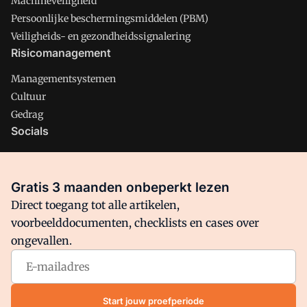
Machineveiligheid
Persoonlijke beschermingsmiddelen (PBM)
Veiligheids- en gezondheidssignalering
Risicomanagement
Managementsystemen
Cultuur
Gedrag
Socials
X
LinkedIn
Gratis 3 maanden onbeperkt lezen
Facebook
Direct toegang tot alle artikelen,
voorbeelddocumenten, checklists en cases over
ongevallen.
Arbo is onderdeel van VMN media. Lees in
ons manifest
waar
VMN media voor staat. Op gebruik van deze site zijn de
volgende regelingen van toepassing:
Algemene Voorwaarden
Start jouw proefperiode
en
Privacy en Cookie beleid
|
Privacy instellingen