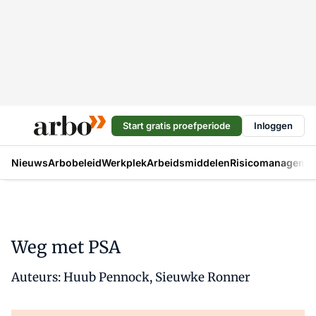
Start gratis proefperiode
Inloggen
Nieuws
Arbobeleid
Werkplek
Arbeidsmiddelen
Risicomanageme
Weg met PSA
Auteurs: Huub Pennock, Sieuwke Ronner