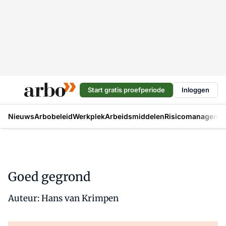
Start gratis proefperiode
Inloggen
Nieuws
Arbobeleid
Werkplek
Arbeidsmiddelen
Risicomanageme
Goed gegrond
Auteur: Hans van Krimpen