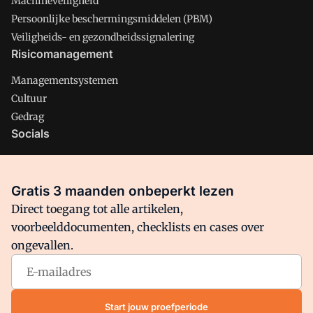
Machineveiligheid
Persoonlijke beschermingsmiddelen (PBM)
Veiligheids- en gezondheidssignalering
Risicomanagement
Managementsystemen
Cultuur
Gedrag
Socials
X
LinkedIn
Gratis 3 maanden onbeperkt lezen
Facebook
Direct toegang tot alle artikelen,
voorbeelddocumenten, checklists en cases over
ongevallen.
Arbo is onderdeel van VMN media. Lees in
ons manifest
waar
VMN media voor staat. Op gebruik van deze site zijn de
volgende regelingen van toepassing:
Algemene Voorwaarden
Start jouw proefperiode
en
Privacy en Cookie beleid
|
Privacy instellingen