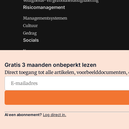
Veiligheids- en gezondheidssignalering
Risicomanagement
Managementsystemen
Cultuur
Gedrag
Socials
X
LinkedIn
Gratis 3 maanden onbeperkt lezen
Facebook
Direct toegang tot alle artikelen, voorbeelddocumenten, 
Arbo is onderdeel van VMN media. Lees in
ons manifest
en
Privacy en Cookie beleid
|
Privacy instellingen
Al een abonnement?
Log direct in.