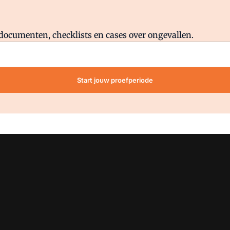
Al abonnee?
Log direct in.
lddocumenten, checklists en cases over ongevallen.
Start jouw proefperiode