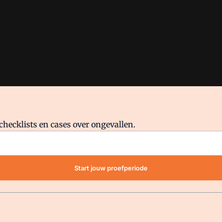
checklists en cases over ongevallen.
waar VMN media voor staat. Op gebruik van deze site zijn de volge
Start jouw proefperiode