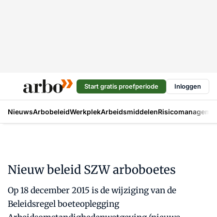
Start gratis proefperiode
Inloggen
Nieuws
Arbobeleid
Werkplek
Arbeidsmiddelen
Risicomanageme
Nieuw beleid SZW arboboetes
Op 18 december 2015 is de wijziging van de
Beleidsregel boeteoplegging