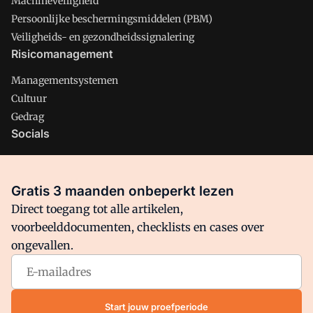
Machineveiligheid
Persoonlijke beschermingsmiddelen (PBM)
Veiligheids- en gezondheidssignalering
Risicomanagement
Managementsystemen
Cultuur
Gedrag
Socials
X
LinkedIn
Gratis 3 maanden onbeperkt lezen
Facebook
Direct toegang tot alle artikelen,
voorbeelddocumenten, checklists en cases over
ongevallen.
Arbo is onderdeel van VMN media. Lees in
ons manifest
waar
VMN media voor staat. Op gebruik van deze site zijn de
volgende regelingen van toepassing:
Algemene Voorwaarden
Start jouw proefperiode
en
Privacy en Cookie beleid
|
Privacy instellingen