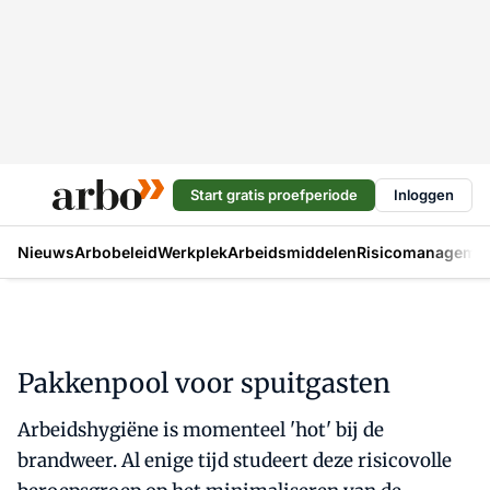
Start gratis proefperiode
Inloggen
Nieuws
Arbobeleid
Werkplek
Arbeidsmiddelen
Risicomanageme
Pakkenpool voor spuitgasten
Arbeidshygiëne is momenteel 'hot' bij de
brandweer. Al enige tijd studeert deze risicovolle